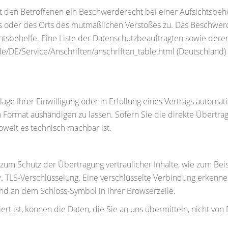
t den Betroffenen ein Beschwerderecht bei einer Aufsichtsbehö
zes oder des Orts des mutmaßlichen Verstoßes zu. Das Beschwe
chtsbehelfe. Eine Liste der Datenschutzbeauftragten sowie de
DE/Service/Anschriften/anschriften_table.html (Deutschland) 
age Ihrer Einwilligung oder in Erfüllung eines Vertrags automati
 Format aushändigen zu lassen. Sofern Sie die direkte Übertr
soweit es technisch machbar ist.
zum Schutz der Übertragung vertraulicher Inhalte, wie zum Beis
. TLS-Verschlüsselung. Eine verschlüsselte Verbindung erkenne
 und an dem Schloss-Symbol in Ihrer Browserzeile.
ert ist, können die Daten, die Sie an uns übermitteln, nicht von